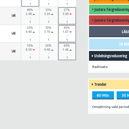
-
-
-
1
1
1
+
Justera Färgreducerin
40%
33%
27%
2.48
3.20
3.00
-
-
-
+
Justera Färgreducerin
1
1
1
25%
30%
45%
LÄG
4.40
3.70
1.87
-
-
-
1
1
1
TA BO
10%
26%
64%
8.50
4.40
1.46
-
-
-
Utdelningsreducering
1
1
1
Radinsats:
Trender
60 Min
30 
Omsättning vald period