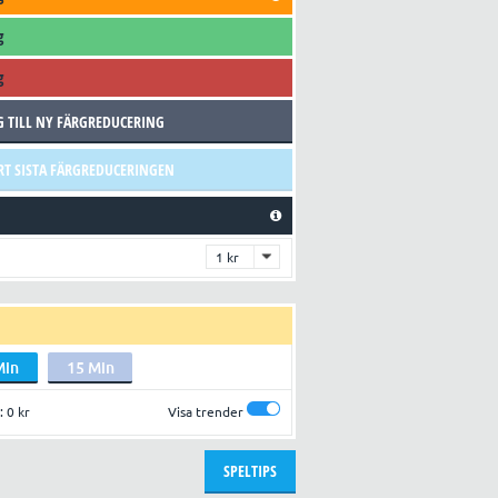
g
g
G TILL NY FÄRGREDUCERING
RT SISTA FÄRGREDUCERINGEN
Min
15 Min
:
0 kr
Visa trender
SPELTIPS