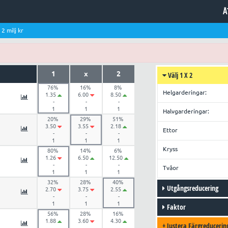
Å
: 2 milj kr
1
x
2
Välj 1 X 2
76%
16%
8%
Helgarderingar:
1.35
6.00
8.50
-
-
-
1
1
1
Halvgarderingar:
20%
29%
51%
3.50
3.55
2.18
Ettor
-
-
-
1
1
1
Kryss
80%
14%
6%
1.26
6.50
12.50
-
-
-
Tvåor
1
1
1
32%
28%
40%
Utgångsreducering
2.70
3.75
2.55
-
-
-
1
1
1
Faktor
56%
28%
16%
1.88
3.60
4.30
+
Justera Färgreducerin