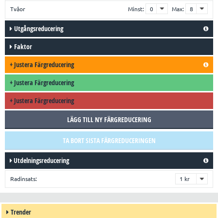
Tvåor
Minst:
Max:
Utgångsreducering
Faktor
+
Justera Färgreducering
+
Justera Färgreducering
+
Justera Färgreducering
LÄGG TILL NY FÄRGREDUCERING
TA BORT SISTA FÄRGREDUCERINGEN
Utdelningsreducering
Radinsats:
Trender