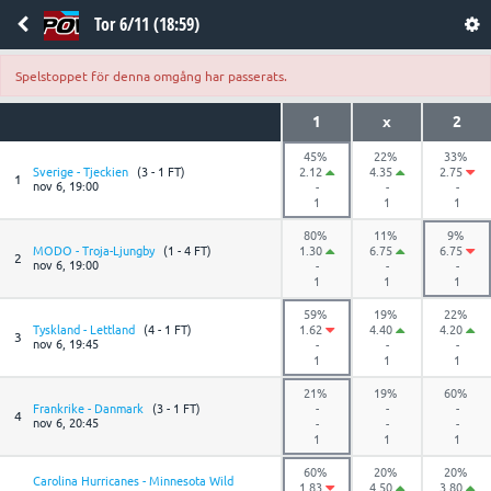
Tor 6/11 (18:59)
Spelstoppet för denna omgång har passerats.
1
x
2
45%
22%
33%
Sverige - Tjeckien
(3 - 1 FT)
2.12
4.35
2.75
1
nov 6, 19:00
-
-
-
1
1
1
80%
11%
9%
MODO - Troja-Ljungby
(1 - 4 FT)
1.30
6.75
6.75
2
nov 6, 19:00
-
-
-
1
1
1
59%
19%
22%
Tyskland - Lettland
(4 - 1 FT)
1.62
4.40
4.20
3
nov 6, 19:45
-
-
-
1
1
1
21%
19%
60%
Frankrike - Danmark
(3 - 1 FT)
-
-
-
4
nov 6, 20:45
-
-
-
1
1
1
60%
20%
20%
Carolina Hurricanes - Minnesota Wild
1.83
4.50
3.80