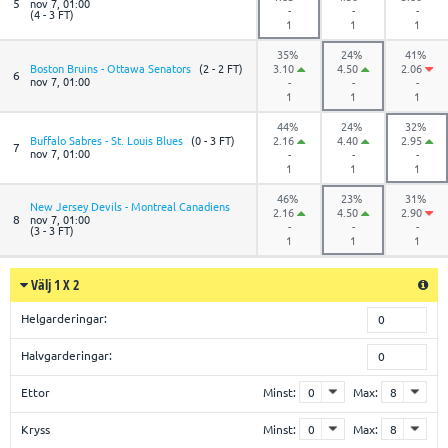
5
nov 7, 01:00
-
-
-
(4 - 3 FT)
1
1
1
35%
24%
41%
Boston Bruins - Ottawa Senators
(2 - 2 FT)
3.10
4.50
2.06
6
nov 7, 01:00
-
-
-
1
1
1
44%
24%
32%
Buffalo Sabres - St. Louis Blues
(0 - 3 FT)
2.16
4.40
2.95
7
nov 7, 01:00
-
-
-
1
1
1
46%
23%
31%
New Jersey Devils - Montreal Canadiens
2.16
4.50
2.90
8
nov 7, 01:00
-
-
-
(3 - 3 FT)
1
1
1
Välj 1 X 2
Helgarderingar:
0
Halvgarderingar:
0
Ettor
Minst:
Max:
Kryss
Minst:
Max: