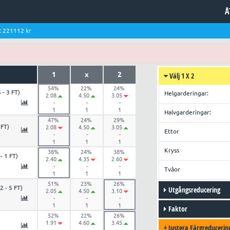
Å
: 221112 kr
1
x
2
Välj 1 X 2
54%
22%
24%
5 - 3 FT)
Helgarderingar:
2.08
4.50
3.05
-
-
-
1
1
1
Halvgarderingar:
47%
24%
29%
 FT)
2.08
4.50
3.05
Ettor
-
-
-
1
1
1
Kryss
38%
24%
38%
 - 1 FT)
2.40
4.35
2.60
-
-
-
Tvåor
1
1
1
51%
23%
26%
(2 - 5 FT)
Utgångsreducering
2.05
4.50
3.10
-
-
-
1
1
1
Faktor
52%
22%
26%
1.91
4.60
3.45
+
Justera Färgreducerin