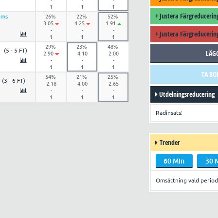
-
-
-
1
1
1
+
Justera Färgreducerin
oms
26%
22%
52%
3.05
4.25
1.91
-
-
-
+
Justera Färgreducerin
1
1
1
29%
23%
48%
(5 - 5 FT)
LÄG
2.90
4.10
2.00
-
-
-
1
1
1
TA BO
54%
21%
25%
(3 - 6 FT)
2.18
4.00
2.65
-
-
-
Utdelningsreducering
1
1
1
Radinsats:
Trender
60 Min
30 
Omsättning vald period