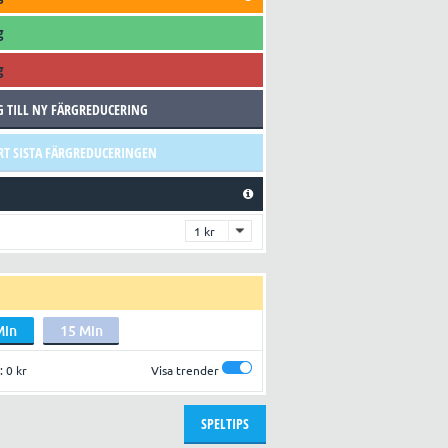
g
g
G TILL NY FÄRGREDUCERING
RT SISTA FÄRGREDUCERINGEN
Min
15 Min
:
0 kr
Visa trender
SPELTIPS