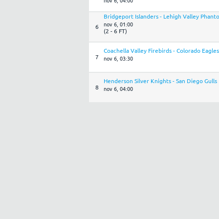
nov 6, 04:00
Bridgeport Islanders - Lehigh Valley Phant
nov 6, 01:00
6
(2 - 6 FT)
Coachella Valley Firebirds - Colorado Eagles
7
nov 6, 03:30
Henderson Silver Knights - San Diego Gulls
8
nov 6, 04:00