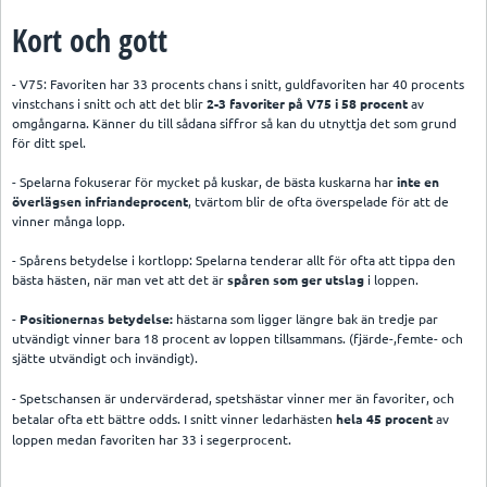
Kort och gott
- V75: Favoriten har 33 procents chans i snitt, guldfavoriten har 40 procents
vinstchans i snitt och att det blir
2-3 favoriter på V75 i 58 procent
av
omgångarna. Känner du till sådana siffror så kan du utnyttja det som grund
för ditt spel.
- Spelarna fokuserar för mycket på kuskar, de bästa kuskarna har
inte en
överlägsen infriandeprocent
, tvärtom blir de ofta överspelade för att de
vinner många lopp.
- Spårens betydelse i kortlopp: Spelarna tenderar allt för ofta att tippa den
bästa hästen, när man vet att det är
spåren som ger utslag
i loppen.
-
Positionernas betydelse:
hästarna som ligger längre bak än tredje par
utvändigt vinner bara 18 procent av loppen tillsammans. (fjärde-,femte- och
sjätte utvändigt och invändigt).
- Spetschansen är undervärderad, spetshästar vinner mer än favoriter, och
betalar ofta ett bättre odds. I snitt vinner ledarhästen
hela 45 procent
av
loppen medan favoriten har 33 i segerprocent.