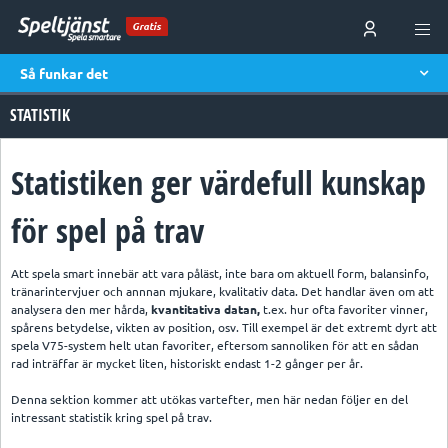
Gratis
Så funkar det
STATISTIK
Statistiken ger värdefull kunskap
för spel på trav
Att spela smart innebär att vara påläst, inte bara om aktuell form, balansinfo,
tränarintervjuer och annnan mjukare, kvalitativ data. Det handlar även om att
analysera den mer hårda,
kvantitativa datan,
t.ex. hur ofta favoriter vinner,
spårens betydelse, vikten av position, osv. Till exempel är det extremt dyrt att
spela V75-system helt utan favoriter, eftersom sannoliken för att en sådan
rad inträffar är mycket liten, historiskt endast 1-2 gånger per år.
Denna sektion kommer att utökas vartefter, men här nedan följer en del
intressant statistik kring spel på trav.