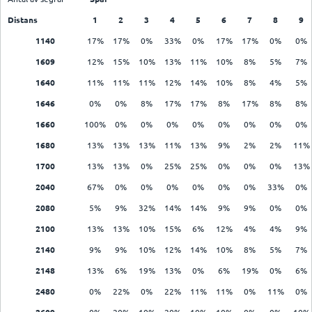
Distans
1
2
3
4
5
6
7
8
9
1140
17%
17%
0%
33%
0%
17%
17%
0%
0%
1609
12%
15%
10%
13%
11%
10%
8%
5%
7%
1640
11%
11%
11%
12%
14%
10%
8%
4%
5%
1646
0%
0%
8%
17%
17%
8%
17%
8%
8%
1660
100%
0%
0%
0%
0%
0%
0%
0%
0%
1680
13%
13%
13%
11%
13%
9%
2%
2%
11%
1700
13%
13%
0%
25%
25%
0%
0%
0%
13%
2040
67%
0%
0%
0%
0%
0%
0%
33%
0%
2080
5%
9%
32%
14%
14%
9%
9%
0%
0%
2100
13%
13%
10%
15%
6%
12%
4%
4%
9%
2140
9%
9%
10%
12%
14%
10%
8%
5%
7%
2148
13%
6%
19%
13%
0%
6%
19%
0%
6%
2480
0%
22%
0%
22%
11%
11%
0%
11%
0%