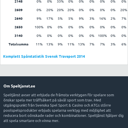
2148
0%
0%
33%
0%
0%
0%
0%
0%
0%
2609
0%
20%
20%
20%
0%
0%
0%
0%
20%
2640
9%
17%
5%
5%
9%
3%
16%
2%
7%
2650
100%
0%
0%
0%
0%
0%
0%
0%
0%
3140
0%
0%
0%
0%
0%
0%
100%
0%
0%
Totalsumma
11%
13%
9%
11%
13%
7%
7%
3%
6%
Komplett Spårstatistik Svensk Travsport 2014
Om Speltjanst.se
Speltjänst avser att erbjuda de främsta verktygen för spelare som
önskar spela mer träffsäkert på såväl sport som trav. Med
utgångspunkt från Svenska Spel Sport & Casino och ATGs större
poolspelsprodukter erbjuds spelarna verktyg med möjlighet att
reducera bort oönskade rader och kombinationer. Speltjänst hjälper dig
att spela smartare och vinna mer.