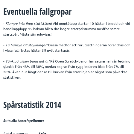
Eventuella fallgropar
-
Klumpa inte ihop statistiken!
Vid montélopp startar 10 hästar i bredd och vid
handikapplopp 15 bakom bilen där högre startprissumma medför sämre
startspår. Måste särredovisas!
-
Ta hänsyn till strykningar!
Dessa medför att förutsättningarna förändras och
i vissa fall flyttas hästar till nytt startspår.
-
Tänk på vilken bana det är!
På Open Stretch-banor har segrarna från ledning
sjunkit från 43% till 30%, medan segrar från rygg ledaren ökat från 7% till
20%. Även hur långt det är till kurvan från startlinjen är något som påverkar
statistiken.
Spårstatistik 2014
Auto alla banor/spelformer
Antal av segrar
Spår