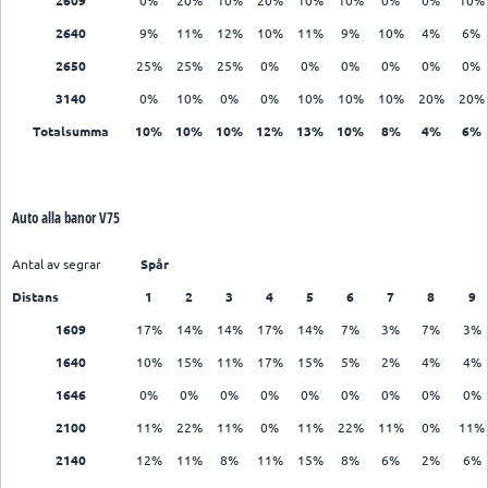
2609
0%
20%
10%
20%
10%
10%
0%
0%
10%
2640
9%
11%
12%
10%
11%
9%
10%
4%
6%
2650
25%
25%
25%
0%
0%
0%
0%
0%
0%
3140
0%
10%
0%
0%
10%
10%
10%
20%
20%
Totalsumma
10%
10%
10%
12%
13%
10%
8%
4%
6%
Auto alla banor V75
Antal av segrar
Spår
Distans
1
2
3
4
5
6
7
8
9
1609
17%
14%
14%
17%
14%
7%
3%
7%
3%
1640
10%
15%
11%
17%
15%
5%
2%
4%
4%
1646
0%
0%
0%
0%
0%
0%
0%
0%
0%
2100
11%
22%
11%
0%
11%
22%
11%
0%
11%
2140
12%
11%
8%
11%
15%
8%
6%
2%
6%