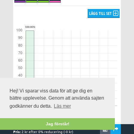
LÄGG TILL SET
Hej! Vi sparar viss data för att ge dig en
bättre upplevelse. Genom att använda sajten
godkänner du detta.
Läs mer
Jag förstår!
Rader:
1
,
1
system och
1
kuponger
Notera att utdelningsprognosen enbart gäller för alla rätt och
Pris:
2
kr efter
0
% reducering (-
0
kr)
uppskattas på streckfördelningen och omsättningen när