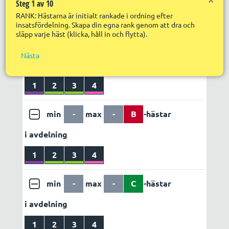
Steg 1 av 10
Nä
Utdelning
Egen vinstvärdering
RANK: Hästarna är initialt rankade i ordning efter
R
LÄGG TILL REGEL
ABC set 1
insatsfördelning. Skapa din egna rank genom att dra och
R
S
släpp varje häst (klicka, håll in och flytta).
in
f
min
-
max
-
A
-hästar
Nästa
R
i avdelning
R
s
S
1
2
3
4
p
min
-
max
-
B
-hästar
i avdelning
1
2
3
4
min
-
max
-
C
-hästar
i avdelning
1
2
3
4