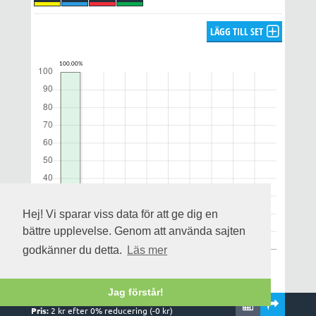
LÄGG TILL SET
Hej! Vi sparar viss data för att ge dig en
bättre upplevelse. Genom att använda sajten
godkänner du detta.
Läs mer
Jag förstår!
Rader:
1
,
1
system och
1
kuponger
Notera att utdelningsprognosen enbart gäller för alla rätt och
Pris:
2
kr efter
0
% reducering (-
0
kr)
uppskattas på streckfördelningen och omsättningen när