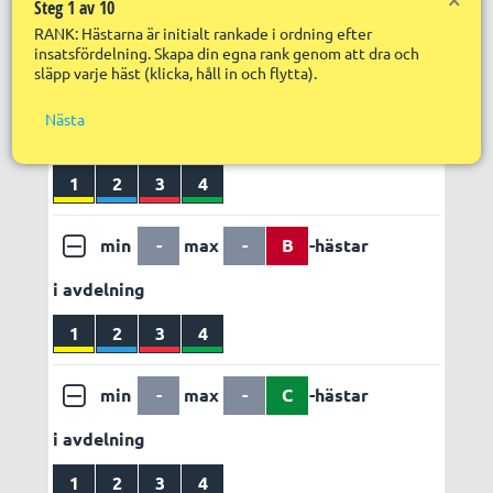
Steg 1 av 10
Nä
Utdelning
Egen vinstvärdering
RANK: Hästarna är initialt rankade i ordning efter
R
LÄGG TILL REGEL
ABC set 1
insatsfördelning. Skapa din egna rank genom att dra och
R
S
släpp varje häst (klicka, håll in och flytta).
in
f
min
-
max
-
A
-hästar
Nästa
R
i avdelning
R
s
S
1
2
3
4
p
min
-
max
-
B
-hästar
i avdelning
1
2
3
4
min
-
max
-
C
-hästar
i avdelning
1
2
3
4