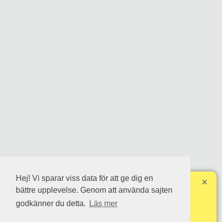
Hej! Vi sparar viss data för att ge dig en
×
Steg 1 av 10
bättre upplevelse. Genom att använda sajten
RANK: Hästarna är initialt rankade i ordning efter
godkänner du detta.
Läs mer
insatsfördelning. Skapa din egna rank genom att dra och
släpp varje häst (klicka, håll in och flytta).