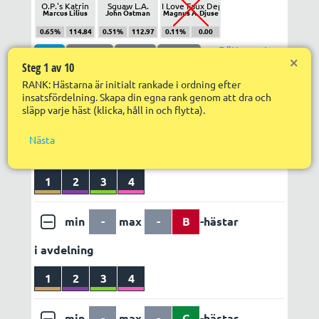
Nä
O.P.'s Katrin
Squaw L.A.
I Love Faux Depart
Marcus Lilius
John Östman
Magnus A. Djuse
R
0.65%
114.84
0.51%
112.97
0.11%
0.00
R
S
Rätta system
ABC
Utgång
Poäng
Faktor
in
×
f
Steg 1 av 10
Utdelning
Egen vinstvärdering
R
RANK: Hästarna är initialt rankade i ordning efter
LÄGG TILL REGEL
ABC set 1
R
insatsfördelning. Skapa din egna rank genom att dra och
s
släpp varje häst (klicka, håll in och flytta).
S
min
-
max
-
A
-hästar
p
Nästa
i avdelning
1
2
3
4
min
-
max
-
B
-hästar
i avdelning
1
2
3
4
min
-
max
-
C
-hästar