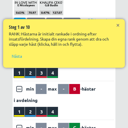
Nä
IN LOVE WITH PUCH* (FR)
KHALIFA CEKE* (FR)
E Nicolaysen
G.B Badin
R
0.63%
70.97
0.47%
127.07
R
S
Rätta system
ABC
Utgång
Poäng
Faktor
in
×
f
Steg 1 av 10
Utdelning
Egen vinstvärdering
R
RANK: Hästarna är initialt rankade i ordning efter
LÄGG TILL REGEL
ABC set 1
R
insatsfördelning. Skapa din egna rank genom att dra och
s
släpp varje häst (klicka, håll in och flytta).
S
min
-
max
-
A
-hästar
p
Nästa
i avdelning
1
2
3
4
min
-
max
-
B
-hästar
i avdelning
1
2
3
4
min
-
max
-
C
-hästar