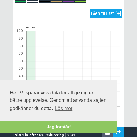
LÄGG TILL SET
Hej! Vi sparar viss data för att ge dig en
bättre upplevelse. Genom att använda sajten
godkänner du detta.
Läs mer
Jag förstår!
Rader:
1
,
1
system och
1
kuponger
Notera att utdelningsprognosen enbart gäller för alla rätt och
Pris:
1
kr efter
0
% reducering (-
0
kr)
uppskattas på streckfördelningen och omsättningen när