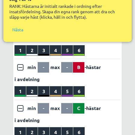
Nä
Utdelning
Egen vinstvärdering
RANK: Hästarna är initialt rankade i ordning efter
V
insatsfördelning. Skapa din egna rank genom att dra och
LÄGG TILL REGEL
ABC set 1
släpp varje häst (klicka, håll in och flytta).
Sp
S
p
f
min
-
max
-
A
-hästar
Nästa
R
i avdelning
R
in
S
1
2
3
4
5
6
p
R
R
min
-
max
-
B
-hästar
s
i avdelning
1
2
3
4
5
6
min
-
max
-
C
-hästar
i avdelning
1
2
3
4
5
6