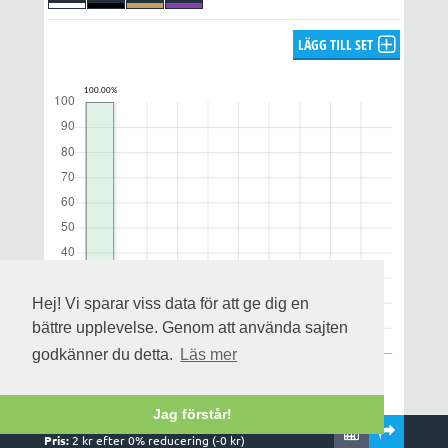
LÄGG TILL SET
Hej! Vi sparar viss data för att ge dig en
bättre upplevelse. Genom att använda sajten
godkänner du detta.
Läs mer
Jag förstår!
Rader:
1
,
1
system och
1
kuponger
Notera att utdelningsprognosen enbart gäller för alla rätt och
Pris:
2
kr efter
0
% reducering (-
0
kr)
uppskattas på streckfördelningen och omsättningen när