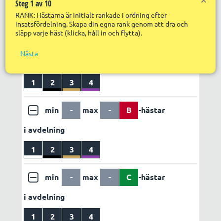
Steg 1 av 10
Nä
Utdelning
Egen vinstvärdering
RANK: Hästarna är initialt rankade i ordning efter
R
LÄGG TILL REGEL
ABC set 1
insatsfördelning. Skapa din egna rank genom att dra och
R
S
släpp varje häst (klicka, håll in och flytta).
in
f
min
-
max
-
A
-hästar
Nästa
R
i avdelning
R
s
S
1
2
3
4
p
min
-
max
-
B
-hästar
i avdelning
1
2
3
4
min
-
max
-
C
-hästar
i avdelning
1
2
3
4