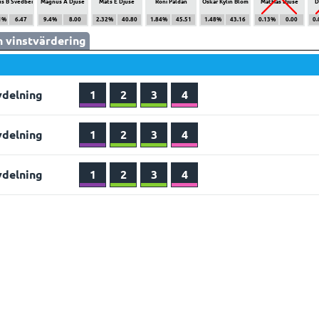
s B Svedberg
Magnus A Djuse
Mats E Djuse
Roni Paldan
Oskar Kylin Blom
Mattias Djuse
D
1%
6.47
9.4%
8.00
2.32%
40.80
1.84%
45.51
1.48%
43.16
0.13%
0.00
0
 vinstvärdering
vdelning
1
2
3
4
vdelning
1
2
3
4
vdelning
1
2
3
4