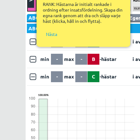
Björn Goop
Carl Johan Jepson
Örjan Kihlström
Claes Sjöström
Marku
RANK: Hästarna är initialt rankade i
100%/1
19.97%
5.32
16.83%
5.48
16.71%
2.94
15.88%
8.34
15.3
ordning efter insatsfördelning. Skapa din
egna rank genom att dra och släpp varje
ABC
Utgång
Poäng
Faktor
Utdelning
Egen
häst (klicka, håll in och flytta).
ABC set 1
Nästa
min
-
max
-
A
-hästar
i a
min
-
max
-
B
-hästar
i a
min
-
max
-
C
-hästar
i a