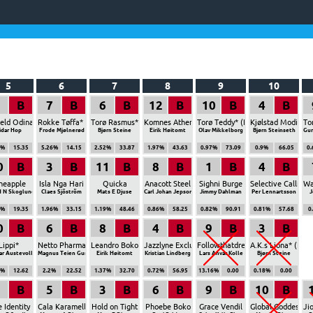
5
6
7
8
9
10
B
7
B
6
B
12
B
10
B
4
B
eld Odina* (NO)
Rokke Tøffa* (NO)
Torø Rasmus* (NO)
Komnes Athene* (NO)
Torø Teddy* (NO)
Kjølstad Modin* 
To
n
idar Hop
Frode Mjølnerød
Bjørn Steine
Eirik Høitomt
Olav Mikkelborg
Bjørn Steinseth
Gun
1%
15.35
5.26%
14.15
2.52%
33.87
1.97%
43.63
0.97%
73.09
0.9%
66.05
0
0
B
3
B
11
B
8
B
1
B
4
B
neapple
Isla Nga Hari
Quicka
Anacott Steel
Sighni Burge
Selective Calling
Wa
d N Skoglund
Claes Sjöström
Mats E Djuse
Carl Johan Jepson
Jimmy Dahlman
Per Lennartsson
J
4%
19.35
1.96%
33.15
1.19%
48.46
0.86%
58.25
0.82%
90.91
0.81%
57.68
0
0
B
6
B
8
B
4
B
9
B
3
B
O)
Lippi*
Netto Pharma* (NL)
Leandro Boko
Jazzlyne Exclusive
Followthatdream E.P.* (NO)
A.K.s Liona* (NO)
r Austevoll
Magnus Teien Gundersen
Eirik Høitomt
Kristian Lindberg
Lars Anvar Kolle
Bjørn Steine
7%
12.62
2.2%
22.52
1.37%
32.70
0.72%
56.95
13.16%
0.00
0.18%
0.00
B
5
B
3
B
6
B
9
B
10
B
e Identity
Cala Karamell
Hold on Tight
Phoebe Boko
Grace Vendil
Global Goddess
Ji