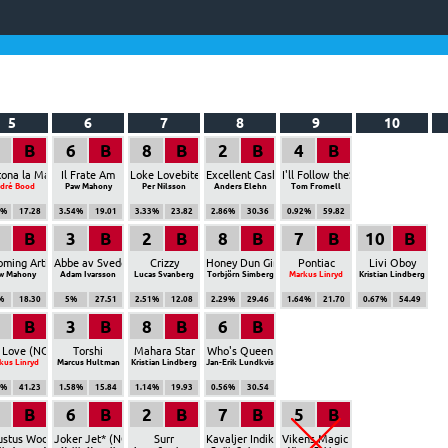
5
6
7
8
9
10
B
6
B
8
B
2
B
4
B
tona la Ma
Il Frate Am
Loke Lovebite
Excellent Cash
I'll Follow theSun* (NO)
dré Bood
Paw Mahony
Per Nilsson
Anders Elehn
Tom Fromell
7%
17.28
3.54%
19.01
3.33%
23.82
2.86%
30.36
0.92%
59.82
B
3
B
2
B
8
B
7
B
10
B
ming Artist
Abbe av Sveden
Crizzy
Honey Dun Girl
Pontiac
Livi Oboy
w Mahony
Adam Ivarsson
Lucas Svanberg
Torbjörn Simberg
Markus Linryd
Kristian Lindberg
%
18.30
5%
27.51
2.51%
12.08
2.29%
29.46
1.64%
21.70
0.67%
54.49
B
3
B
8
B
6
B
 Love (NO)
Torshi
Mahara Star
Who's Queen
kus Linryd
Marcus Hultman
Kristian Lindberg
Jan-Erik Lundkvist
4%
41.23
1.58%
15.84
1.14%
19.93
0.56%
30.54
B
6
B
2
B
7
B
5
B
ustus Woodland
Joker Jet* (NO)
Surr
Kavaljer Indika
Vikens Magic Dream