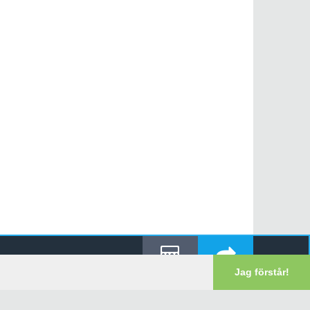
Jag förstår!
Reducera
Lämna In