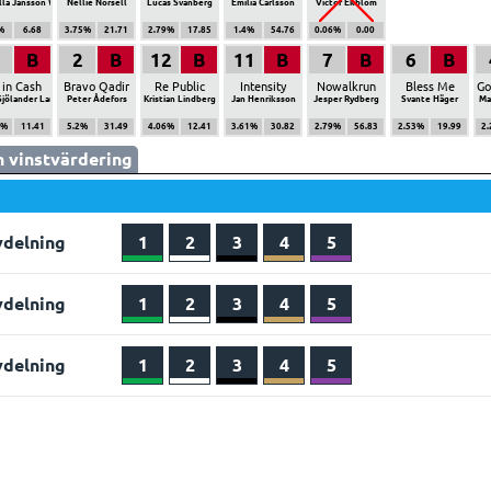
lla Jansson Wiklund
Nellie Norsell
Lucas Svanberg
Emilia Carlsson
Victor Ekblom
%
6.68
3.75%
21.71
2.79%
17.85
1.4%
54.76
0.06%
0.00
B
2
B
12
B
11
B
7
B
6
B
l in Cash
Bravo Qadir
Re Public
Intensity
Nowalkrun
Bless Me
Go
Sjölander Larsson
Peter Ådefors
Kristian Lindberg
Jan Henriksson
Jesper Rydberg
Svante Häger
Ma
8%
11.41
5.2%
31.49
4.06%
12.41
3.61%
30.82
2.79%
56.83
2.53%
19.99
2
 vinstvärdering
vdelning
1
2
3
4
5
vdelning
1
2
3
4
5
vdelning
1
2
3
4
5