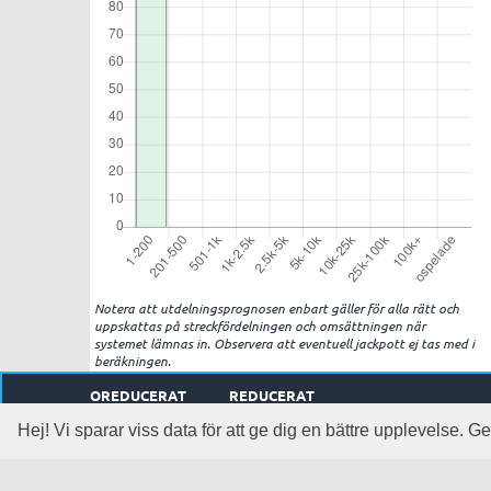
Notera att utdelningsprognosen enbart gäller för alla rätt och
uppskattas på streckfördelningen och omsättningen när
systemet lämnas in. Observera att eventuell jackpott ej tas med i
beräkningen.
OREDUCERAT
REDUCERAT
Rader:
1
Rader:
1
,
1
system och
1
kuponger
Hej! Vi sparar viss data för att ge dig en bättre upplevelse.
Pris:
1
kr
Pris:
1
kr efter
0
% reducering (-
0
kr)