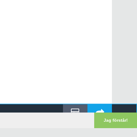
Jag förstår!
Reducera
Lämna In