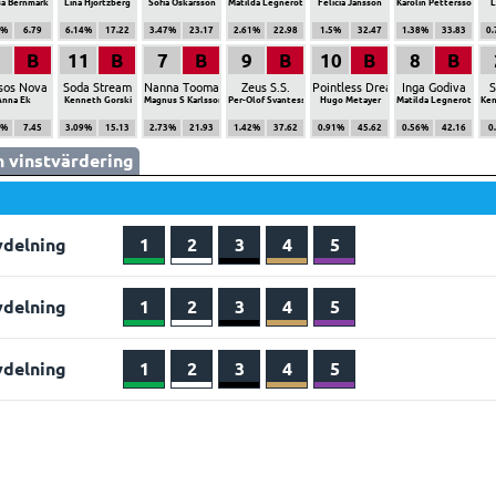
sa Bernmark
Lina Hjortzberg
Sofia Oskarsson
Matilda Legnerot
Felicia Jansson
Karolin Pettersson
L
9%
6.79
6.14%
17.22
3.47%
23.17
2.61%
22.98
1.5%
32.47
1.38%
33.83
0
B
11
B
7
B
9
B
10
B
8
B
sos Nova
Soda Stream
Nanna Tooma
Zeus S.S.
Pointless Dream
Inga Godiva
S
Anna Ek
Kenneth Gorski
Magnus S Karlsson
Per-Olof Svantesson
Hugo Metayer
Matilda Legnerot
Ken
1%
7.45
3.09%
15.13
2.73%
21.93
1.42%
37.62
0.91%
45.62
0.56%
42.16
0
 vinstvärdering
vdelning
1
2
3
4
5
vdelning
1
2
3
4
5
vdelning
1
2
3
4
5