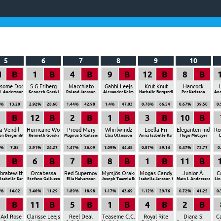
5
6
7
8
9
10
1
B
1
B
4
B
9
B
12
B
8
B
some Doc
S.G.Friberg
Macchiato
Gabbi Leejs
Krut Knut
Hancock
L Andersson
Kenneth Gorski
Roland Jansson
Alexander Kelm
Nathalie Bergström
Per Karlsson
And
2%
13.20
2.92%
28.60
1.44%
42.98
1.4%
47.03
0.78%
66.54
0.67%
39.50
0
B
12
B
2
B
1
B
3
B
10
B
a Vendil
Hurricane Woodland
Proud Mary
Whirlwindz
Loella Fri
Eleganten Indika
Ro
n Bergenihl
Kenneth Gorski
Magnus S Karlsson
Elsa Ottosson
Anna Isabelle Karlsson
Hugo Metayer
6%
7.05
2.91%
24.27
1.47%
26.09
1.09%
44.48
0.87%
59.14
0.47%
73.77
0
B
6
B
7
B
8
B
1
B
11
B
ebratewithme
Orcabessa
Red Supernova
Myrsjös Orakel
Mogas Candy
Junior Å.
C
Isabelle Karlsson
Stefano Galluzzo
Ella Halvarsson
Joseph Taavela Ruocco
Isabella Jansson Wiklund
Mats L Andersson
Lin
9%
14.02
3.46%
11.29
1.89%
18.98
1.17%
43.69
1.12%
29.76
0.72%
41.25
0
B
11
B
5
B
1
B
4
B
2
B
 Axl Rose
Clarisse Leejs
Reel Deal
Teaseme C.C.
Royal Rite
Diana S.
Ca