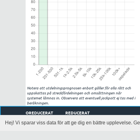
Notera att utdelningsprognosen enbart gäller för alla rätt och
uppskattas på streckfördelningen och omsättningen när
systemet lämnas in. Observera att eventuell jackpott ej tas med i
beräkningen.
OREDUCERAT
REDUCERAT
Rader:
1
Rader:
1
,
1
system och
1
kuponger
Hej! Vi sparar viss data för att ge dig en bättre upplevelse.
Pris:
1
kr
Pris:
1
kr efter
0
% reducering (-
0
kr)