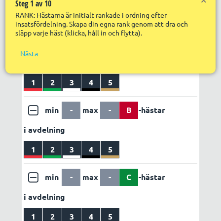
Steg 1 av 10
Nä
Utdelning
Egen vinstvärdering
RANK: Hästarna är initialt rankade i ordning efter
R
LÄGG TILL REGEL
ABC set 1
insatsfördelning. Skapa din egna rank genom att dra och
R
S
släpp varje häst (klicka, håll in och flytta).
in
f
min
-
max
-
A
-hästar
Nästa
R
i avdelning
R
s
S
1
2
3
4
5
p
min
-
max
-
B
-hästar
i avdelning
1
2
3
4
5
min
-
max
-
C
-hästar
i avdelning
1
2
3
4
5