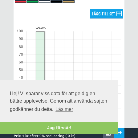
LÄGG TILL SET
Hej! Vi sparar viss data för att ge dig en
bättre upplevelse. Genom att använda sajten
godkänner du detta.
Läs mer
Jag förstår!
Rader:
1
,
1
system och
1
kuponger
Notera att utdelningsprognosen enbart gäller för alla rätt och
Pris:
1
kr efter
0
% reducering (-
0
kr)
uppskattas på streckfördelningen och omsättningen när