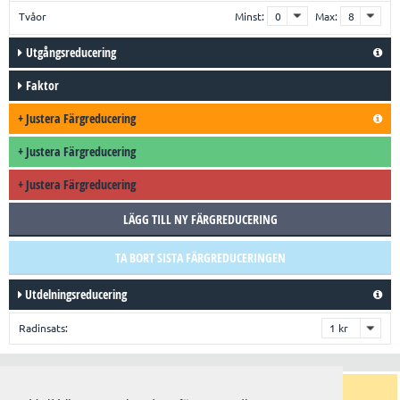
Tvåor
Minst:
Max:
Utgångsreducering
Faktor
+
Justera Färgreducering
+
Justera Färgreducering
+
Justera Färgreducering
LÄGG TILL NY FÄRGREDUCERING
TA BORT SISTA FÄRGREDUCERINGEN
Utdelningsreducering
Radinsats:
Trender