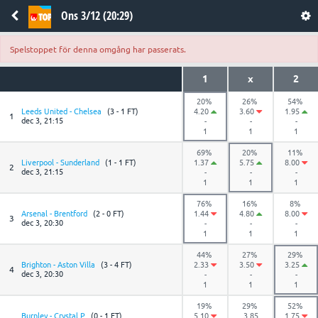
Ons 3/12 (20:29)
Spelstoppet för denna omgång har passerats.
1
x
2
20%
26%
54%
Leeds United - Chelsea
(3 - 1 FT)
4.20
3.60
1.95
1
dec 3, 21:15
-
-
-
1
1
1
69%
20%
11%
Liverpool - Sunderland
(1 - 1 FT)
1.37
5.75
8.00
2
dec 3, 21:15
-
-
-
1
1
1
76%
16%
8%
Arsenal - Brentford
(2 - 0 FT)
1.44
4.80
8.00
3
dec 3, 20:30
-
-
-
1
1
1
44%
27%
29%
Brighton - Aston Villa
(3 - 4 FT)
2.33
3.50
3.25
4
dec 3, 20:30
-
-
-
1
1
1
19%
29%
52%
Burnley - Crystal P
(0 - 1 FT)
5.10
3.85
1.75