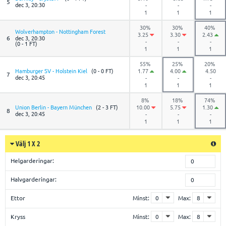
5
dec 3, 20:30
-
-
-
1
1
1
30%
30%
40%
Wolverhampton - Nottingham Forest
3.25
3.30
2.43
6
dec 3, 20:30
-
-
-
(0 - 1 FT)
1
1
1
55%
25%
20%
Hamburger SV - Holstein Kiel
(0 - 0 FT)
1.77
4.00
4.50
7
dec 3, 20:45
-
-
-
1
1
1
8%
18%
74%
Union Berlin - Bayern München
(2 - 3 FT)
10.00
5.75
1.30
8
dec 3, 20:45
-
-
-
1
1
1
Välj 1 X 2
Helgarderingar:
0
Halvgarderingar:
0
Ettor
Minst:
Max:
Kryss
Minst:
Max: