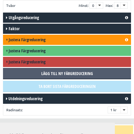
Tvåor
Minst:
Max:
Utgångsreducering
Faktor
+
Justera Färgreducering
+
Justera Färgreducering
+
Justera Färgreducering
LÄGG TILL NY FÄRGREDUCERING
TA BORT SISTA FÄRGREDUCERINGEN
Utdelningsreducering
Radinsats:
Trender