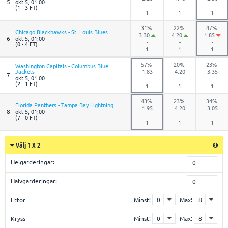
5
okt 5, 01:00
-
-
-
(1 - 3 FT)
1
1
1
31%
22%
47%
Chicago Blackhawks - St. Louis Blues
3.30
4.20
1.85
6
okt 5, 01:00
-
-
-
(0 - 4 FT)
1
1
1
57%
20%
23%
Washington Capitals - Columbus Blue
Jackets
1.83
4.20
3.35
7
okt 5, 01:00
-
-
-
(2 - 1 FT)
1
1
1
43%
23%
34%
Florida Panthers - Tampa Bay Lightning
1.95
4.20
3.05
8
okt 5, 01:00
-
-
-
(7 - 0 FT)
1
1
1
Välj 1 X 2
Helgarderingar:
0
Halvgarderingar:
0
Ettor
Minst:
Max:
Kryss
Minst:
Max: