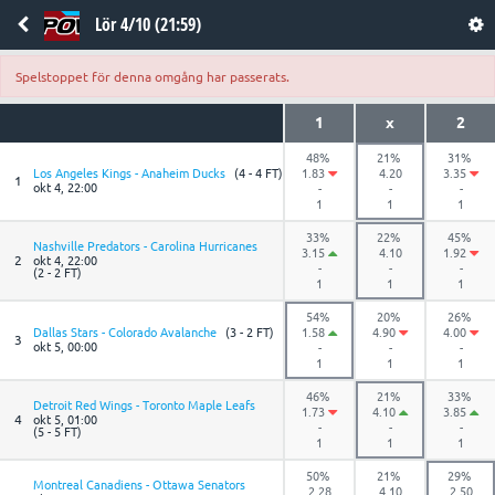
Lör 4/10 (21:59)
Spelstoppet för denna omgång har passerats.
1
x
2
48%
21%
31%
Los Angeles Kings - Anaheim Ducks
(4 - 4 FT)
1.83
4.20
3.35
1
okt 4, 22:00
-
-
-
1
1
1
33%
22%
45%
Nashville Predators - Carolina Hurricanes
3.15
4.10
1.92
2
okt 4, 22:00
-
-
-
(2 - 2 FT)
1
1
1
54%
20%
26%
Dallas Stars - Colorado Avalanche
(3 - 2 FT)
1.58
4.90
4.00
3
okt 5, 00:00
-
-
-
1
1
1
46%
21%
33%
Detroit Red Wings - Toronto Maple Leafs
1.73
4.10
3.85
4
okt 5, 01:00
-
-
-
(5 - 5 FT)
1
1
1
50%
21%
29%
Montreal Canadiens - Ottawa Senators
2.28
4.10
2.50